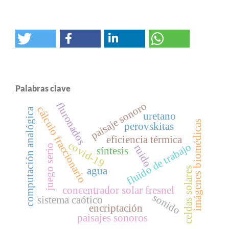
Palabras clave
fluronados
paisaje sonoro
cálculo fraccionario
computación analógica
uretano
imágenes biomédicas
perovskitas
eficiencia térmica
covid-19
fluido de trabajo
ruido
juego serio
síntesis
agua
celdas solares
concentrador solar fresnel
sonido
sistema caótico
encriptación
paisajes sonoros