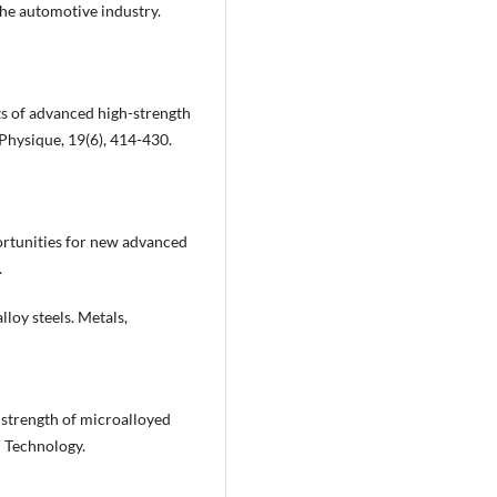
the automotive industry.
ts of advanced high-strength
Physique, 19(6), 414-430.
pportunities for new advanced
.
lloy steels. Metals,
 strength of microalloyed
d Technology.