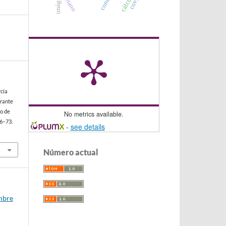
uretano
rcía
urante
ro de
No metrics available.
46–73.
-
see details
Número actual
embre