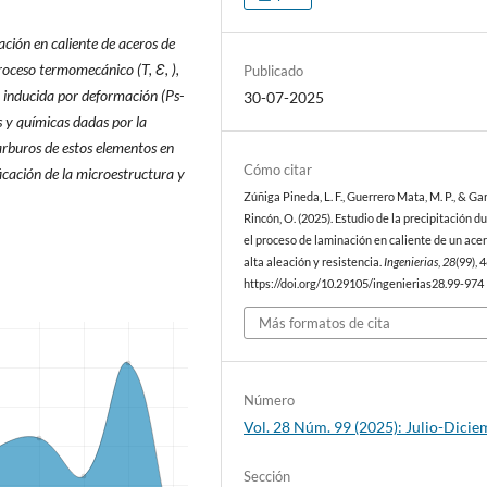
ación en caliente de aceros de
 proceso termomecánico (T, Ԑ
,
),
Publicado
ón inducida por deformación (Ps-
30-07-2025
s y químicas dadas por la
arburos de estos elementos en
Cómo citar
cación de la microestructura y
Zúñiga Pineda, L. F., Guerrero Mata, M. P., & Ga
Rincón, O. (2025). Estudio de la precipitación d
el proceso de laminación en caliente de un ace
alta aleación y resistencia.
Ingenierias
,
28
(99), 
https://doi.org/10.29105/ingenierias28.99-974
Más formatos de cita
Número
Vol. 28 Núm. 99 (2025): Julio-Dici
Sección