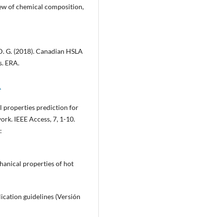
iew of chemical composition,
 D. G. (2018). Canadian HSLA
s. ERA.
1
al properties prediction for
ork. IEEE Access, 7, 1-10.
:
chanical properties of hot
lication guidelines (Versión