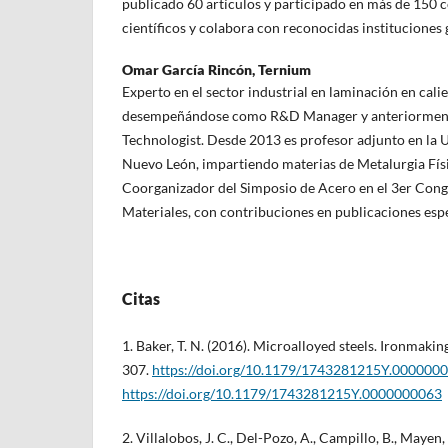
publicado 60 artículos y participado en más de 150 
científicos y colabora con reconocidas instituciones 
Omar García Rincón,
Ternium
Experto en el sector industrial en laminación en cali
desempeñándose como R&D Manager y anteriorment
Technologist. Desde 2013 es profesor adjunto en la
Nuevo León, impartiendo materias de Metalurgia Fís
Coorganizador del Simposio de Acero en el 3er Con
Materiales, con contribuciones en publicaciones espe
Citas
1. Baker, T. N. (2016). Microalloyed steels. Ironmakin
307.
https://doi.org/10.1179/1743281215Y.000000
https://doi.org/10.1179/1743281215Y.0000000063
2. Villalobos, J. C., Del-Pozo, A., Campillo, B., Mayen, 