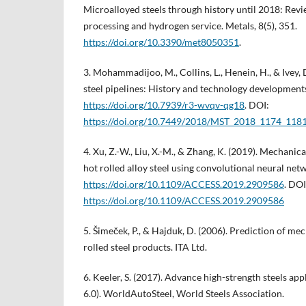
Microalloyed steels through history until 2018: Rev
processing and hydrogen service. Metals, 8(5), 351.
https://doi.org/10.3390/met8050351
.
3. Mohammadijoo, M., Collins, L., Henein, H., & Ivey,
steel pipelines: History and technology development
https://doi.org/10.7939/r3-wvqv-qg18
. DOI:
https://doi.org/10.7449/2018/MST_2018_1174_118
4. Xu, Z.-W., Liu, X.-M., & Zhang, K. (2019). Mechanic
hot rolled alloy steel using convolutional neural netw
https://doi.org/10.1109/ACCESS.2019.2909586
. DOI
https://doi.org/10.1109/ACCESS.2019.2909586
5. Šimeček, P., & Hajduk, D. (2006). Prediction of me
rolled steel products. ITA Ltd.
6. Keeler, S. (2017). Advance high-strength steels app
6.0). WorldAutoSteel, World Steels Association.