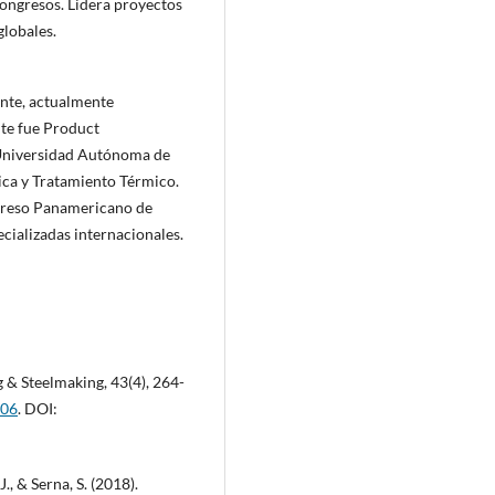
congresos. Lidera proyectos
globales.
ente, actualmente
e fue Product
 Universidad Autónoma de
ica y Tratamiento Térmico.
greso Panamericano de
cializadas internacionales.
g & Steelmaking, 43(4), 264-
006
. DOI:
J., & Serna, S. (2018).