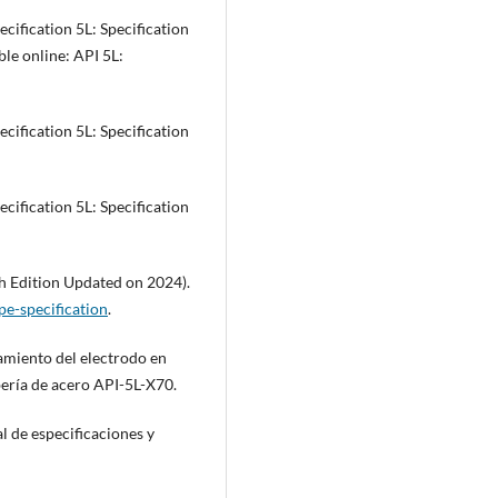
ecification 5L: Specification
able online: API 5L:
ecification 5L: Specification
ecification 5L: Specification
6th Edition Updated on 2024).
pe-specification
.
amiento del electrodo en
ería de acero API-5L-X70.
 de especificaciones y