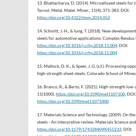
13. Bhattacharya, D. (2014). Microalloyed steels for 
Tecnol. Metal. Mater. Miner., 11(4), 371-383. DOI:
https://doi.org/10.4322/tmm.2014.052
14. Schmitt, J.-H., & Iung, T. (2018). New developmen
steels for automotive applications. Comptes Rendus 
https://doi.org/10.1016/j.crhy.2018.11.004
. DOI:
https://doi.org/10.1016/j.crhy.2018.11.004
15. Matlock, D. K., & Speer, J. G. (s.f.). Processing o
high-strength sheet steels. Colorado School of Mines
16. Branco, R., & Berto, F. (2021). High-strength low-a
11(1000).
https://doi.org/10.3390/met1107100
. DOI:
https://doi.org/10.3390/met11071000
17. Materials Science and Technology. (2009). On the
steels - An interpretive review. Materials Science an
https://doi.org/10.1179/174328409X455233
. DOI: