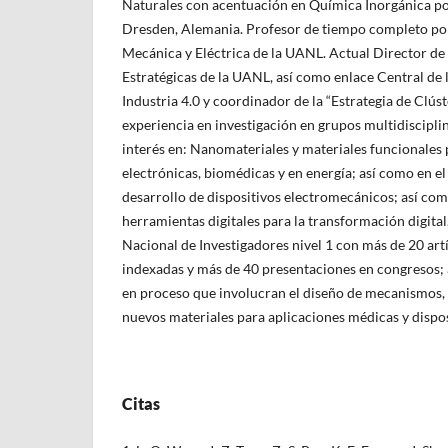
Naturales con acentuación en Química Inorgánica po
Dresden, Alemania. Profesor de tiempo completo por 
Mecánica y Eléctrica de la UANL. Actual Director de
Estratégicas de la UANL, así como enlace Central de
Industria 4.0 y coordinador de la “Estrategia de Clú
experiencia en investigación en grupos multidiscipli
interés en: Nanomateriales y materiales funcionales 
electrónicas, biomédicas y en energía; así como en el
desarrollo de dispositivos electromecánicos; así com
herramientas digitales para la transformación digita
Nacional de Investigadores nivel 1 con más de 20 artí
indexadas y más de 40 presentaciones en congresos; 
en proceso que involucran el diseño de mecanismos, e
nuevos materiales para aplicaciones médicas y dispo
Citas