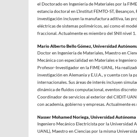
el Doctorado en Ingeniería de Materiales por la FIM
estancia doctoral en L’Institut FEMTO-ST, Besançon, F
investigación incluyen la manufactura aditiva, las p
eléctricas de sistemas poliméricos, así como el mod
fraccional. Actualmente es miembro del SNII nivel 1.
Mario Alberto Bello Gómez,
Universidad Autónom
Doctor en Ingeniería de Materiales, Maestro en Cienc
Mecánica con especialidad en Materiales e Ingenier
Profesor-Investigador en la FIME-UANL. Ha realizado
investigación en Alemania y E.U.A., y cuenta con la 
internacionales. Sus áreas de interés incluyen simula
dinámica de fluidos computacional, eventos discretos 
Coordinador de servicios al exterior del CIIDIT-UAN
con academia, gobierno y empresas. Actualmente es m
Nasser Mohamed Noriega,
Universidad Autónoma
Ingeniero Mecánico Electricista por la Universida
UANL), Maestro en Ciencias por la misma Universid