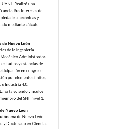
E-UANL. Realizó una
rancia. Sus intereses de
ropiedades mecánicas y
elado mediante cálculo
a de Nuevo León
ias de la Ingeniería
o Mecánico Administrador.
 estudios y estancias de
participación en congresos
ción por elementos finitos,
e Industria 4.0.
L, fortaleciendo vínculos
iembro del SNII nivel 1.
 de Nuevo León
d Autónoma de Nuevo León
ad y Doctorado en Ciencias