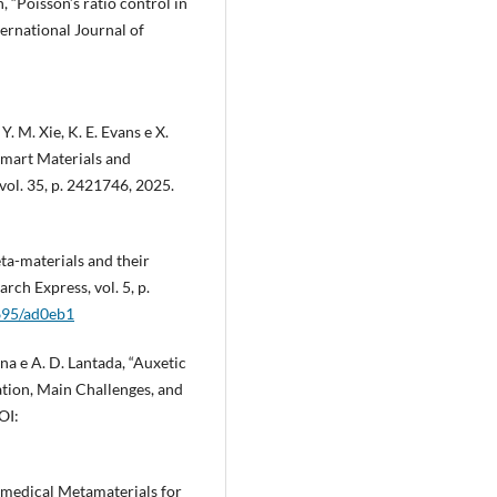
en, “Poisson’s ratio control in
ternational Journal of
 Y. M. Xie, K. E. Evans e X.
Smart Materials and
vol. 35, p. 2421746, 2025.
meta-materials and their
rch Express, vol. 5, p.
695/ad0eb1
kina e A. D. Lantada, “Auxetic
tion, Main Challenges, and
OI:
Biomedical Metamaterials for