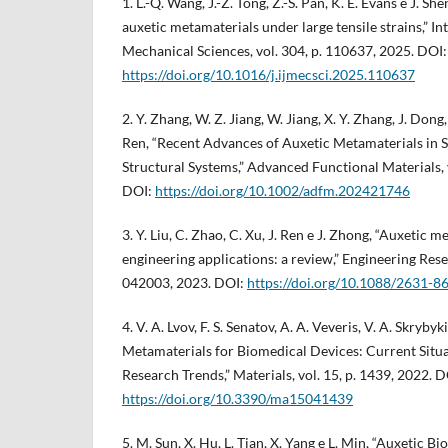
1. L.-Q. Wang, J.-Z. Tong, Z.-S. Pan, K. E. Evans e J. Sh
auxetic metamaterials under large tensile strains,” In
Mechanical Sciences, vol. 304, p. 110637, 2025. DOI:
https://doi.org/10.1016/j.ijmecsci.2025.110637
2. Y. Zhang, W. Z. Jiang, W. Jiang, X. Y. Zhang, J. Dong,
Ren, “Recent Advances of Auxetic Metamaterials in 
Structural Systems,” Advanced Functional Materials, 
DOI:
https://doi.org/10.1002/adfm.202421746
3. Y. Liu, C. Zhao, C. Xu, J. Ren e J. Zhong, “Auxetic 
engineering applications: a review,” Engineering Resea
042003, 2023. DOI:
https://doi.org/10.1088/2631-8
4. V. A. Lvov, F. S. Senatov, A. A. Veveris, V. A. Skryby
Metamaterials for Biomedical Devices: Current Situa
Research Trends,” Materials, vol. 15, p. 1439, 2022. D
https://doi.org/10.3390/ma15041439
5. M. Sun, X. Hu, L. Tian, X. Yang e L. Min, “Auxetic 