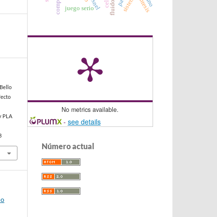
síntesis
juego serio
 Bello
fecto
No metrics available.
 y PLA
-
see details
3
Número actual
io