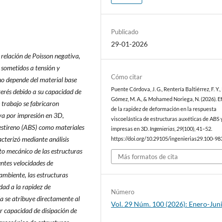
Publicado
29-01-2026
 relación de Poisson negativa,
 sometidos a tensión y
Cómo citar
no depende del material base
Puente Córdova, J. G., Rentería Baltiérrez, F. Y.,
terés debido a su capacidad de
Gómez, M. A., & Mohamed Noriega, N. (2026). E
trabajo se fabricaron
de la rapidez de deformación en la respuesta
va por impresión en 3D,
viscoelástica de estructuras auxéticas de ABS
o estireno (ABS) como materiales
impresas en 3D.
Ingenierias
,
29
(100), 41–52.
acterizó mediante análisis
https://doi.org/10.29105/ingenierias29.100-98
o mecánico de las estructuras
Más formatos de cita
entes velocidades de
mbiente, las estructuras
dad a la rapidez de
Número
a se atribuye directamente al
Vol. 29 Núm. 100 (2026): Enero-Jun
r capacidad de disipación de