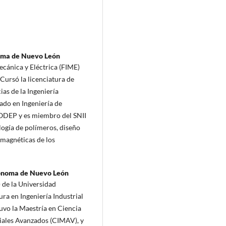
oma de Nuevo León
ecánica y Eléctrica (FIME)
ursó la licenciatura de
ias de la Ingeniería
ado en Ingeniería de
RODEP y es miembro del SNII
ología de polímeros, diseño
omagnéticas de los
ónoma de Nuevo León
 de la Universidad
a en Ingeniería Industrial
uvo la Maestría en Ciencia
riales Avanzados (CIMAV), y