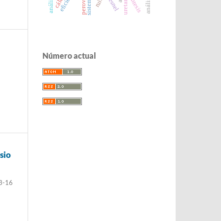
ruido
síntesis
uretano
Número actual
sio
3-16