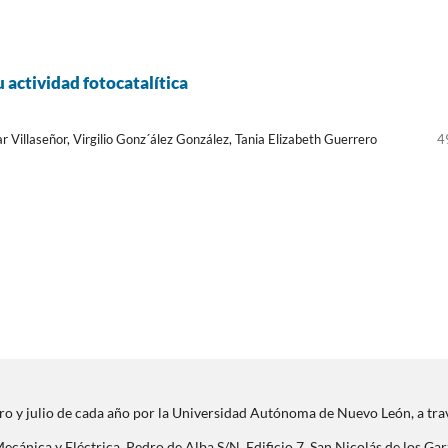
 actividad fotocatalítica
Villaseñor, Virgilio Gonz´ález González, Tania Elizabeth Guerrero
4
ero y julio de cada año por la Universidad Autónoma de Nuevo León, a trav
ecánica y Eléctrica, Pedro de Alba S/N, Edificio 7, San Nicolás de los Ga