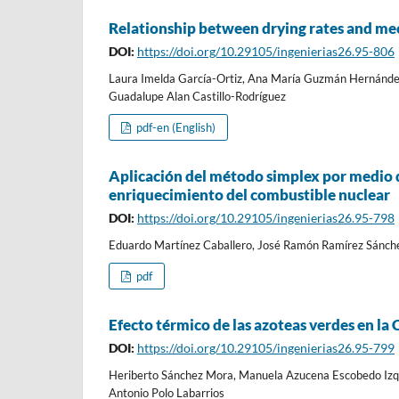
Relationship between drying rates and mec
DOI:
https://doi.org/10.29105/ingenierias26.95-806
Laura Imelda García-Ortiz, Ana María Guzmán Hernández
Guadalupe Alan Castillo-Rodríguez
pdf-en (English)
Aplicación del método simplex por medio 
enriquecimiento del combustible nuclear
DOI:
https://doi.org/10.29105/ingenierias26.95-798
Eduardo Martínez Caballero, José Ramón Ramírez Sánchez
pdf
Efecto térmico de las azoteas verdes en la
DOI:
https://doi.org/10.29105/ingenierias26.95-799
Heriberto Sánchez Mora, Manuela Azucena Escobedo Izqu
Antonio Polo Labarrios