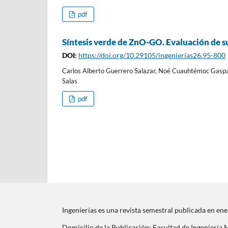
pdf
Síntesis verde de ZnO-GO. Evaluación de su
DOI:
https://doi.org/10.29105/ingenierias26.95-800
Carlos Alberto Guerrero Salazar, Noé Cuauhtémoc Gaspar 
Salas
pdf
Ingenierías es una revista semestral publicada en en
Domicilio de la Publicación: Facultad de Ingeniería M