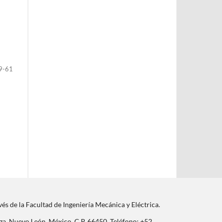
9-61
és de la Facultad de Ingeniería Mecánica y Eléctrica.
rza, Nuevo León, México, C.P. 66450. Teléfono: +52