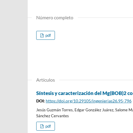
Número completo
pdf
Artículos
Síntesis y caracterización del Mg(BOB)2 co
DOI:
https://doi.org/10.29105/ingenierias26.95-796
Jesús Guzmán Torres, Edgar González Juárez, Salome Mar
Sánchez Cervantes
pdf